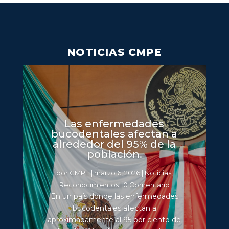
NOTICIAS CMPE
Las enfermedades
bucodentales afectan a
alrededor del 95% de la
población.
por
CMPE
|
marzo 6, 2026
|
Noticias
,
Reconocimientos
| 0 Comentario
En un país donde las enfermedades
bucodentales afectan a
aproximadamente al 95 por ciento de