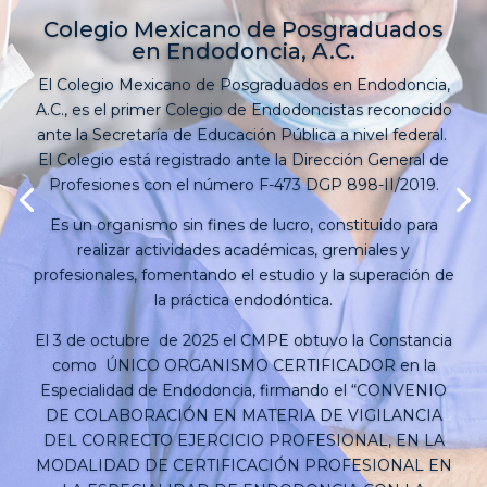
Colegio Mexicano de Posgraduados
en Endodoncia, A.C.
El Colegio Mexicano de Posgraduados en Endodoncia,
A.C., es el primer Colegio de Endodoncistas reconocido
ante la Secretaría de Educación Pública a nivel federal.
El Colegio está registrado ante la Dirección General de
Profesiones con el número F-473 DGP 898-II/2019.
Es un organismo sin fines de lucro, constituido para
realizar actividades académicas, gremiales y
profesionales, fomentando el estudio y la superación de
la práctica endodóntica.
El 3 de octubre de 2025 el CMPE obtuvo la Constancia
como ÚNICO ORGANISMO CERTIFICADOR en la
Especialidad de Endodoncia, firmando el “CONVENIO
DE COLABORACIÓN EN MATERIA DE VIGILANCIA
DEL CORRECTO EJERCICIO PROFESIONAL, EN LA
MODALIDAD DE CERTIFICACIÓN PROFESIONAL EN